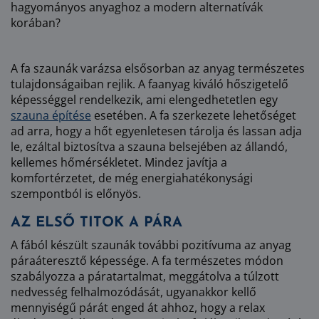
hagyományos anyaghoz a modern alternatívák
korában?
A fa szaunák varázsa elsősorban az anyag természetes
tulajdonságaiban rejlik. A faanyag kiváló hőszigetelő
képességgel rendelkezik, ami elengedhetetlen egy
szauna építése
esetében. A fa szerkezete lehetőséget
ad arra, hogy a hőt egyenletesen tárolja és lassan adja
le, ezáltal biztosítva a szauna belsejében az állandó,
kellemes hőmérsékletet. Mindez javítja a
komfortérzetet, de még energiahatékonysági
szempontból is előnyös.
AZ ELSŐ TITOK A PÁRA
A fából készült szaunák további pozitívuma az anyag
páraáteresztő képessége. A fa természetes módon
szabályozza a páratartalmat, meggátolva a túlzott
nedvesség felhalmozódását, ugyanakkor kellő
mennyiségű párát enged át ahhoz, hogy a relax