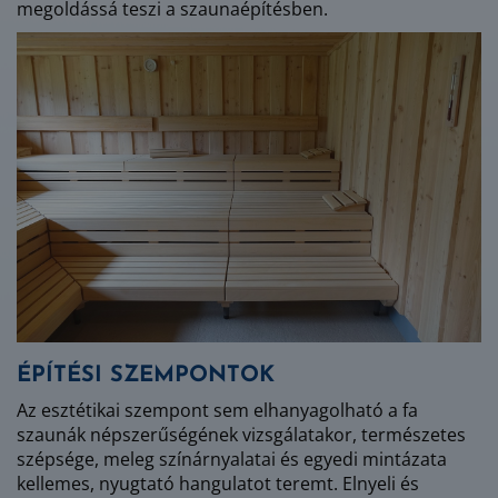
megoldássá teszi a szaunaépítésben.
ÉPÍTÉSI SZEMPONTOK
Az esztétikai szempont sem elhanyagolható a fa
szaunák népszerűségének vizsgálatakor, természetes
szépsége, meleg színárnyalatai és egyedi mintázata
kellemes, nyugtató hangulatot teremt. Elnyeli és