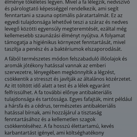
élménye tökéletes legyen. Mivel a fa lélegzik, nedvszívó
és párologtató képességgel rendelkezik, ami segít
fenntartani a szauna optimális páratartalmát. Ez az
egyedi tulajdonsága lehetővé teszi a száraz és nedves
levegő közötti egyensúly megteremtését, ezáltal még
kellemesebb szaunázási élményt nyújtva. A folyamat
támogatja a higiénikus környezet fenntartását, mivel
taszítja a penész és a baktériumok elszaporodását.
A fából természetes módon felszabaduló illóolajok és
aromák jótékony hatással vannak az emberi
szervezetre, lényegében megkönnyítik a légzést,
csökkentik a stresszt és javítják az általános közérzetet.
Az itt töltött idő alatt a test és a lélek egyaránt
felfrissülhet. A fa további előnye antibakteriális
tulajdonsága és tartóssága. Egyes fafajták, mint például
a hársfa és a cédrus, természetes antibakteriális
hatással bírnak, ami hozzájárul a tisztaság
fenntartásához és a kellemetlen szagok
csökkentéséhez. A fa hosszú élettartamú, kevés
karbantartást igényel, ami költséghatékony