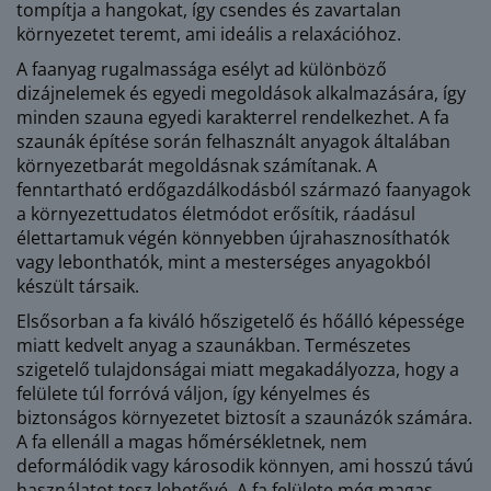
tompítja a hangokat, így csendes és zavartalan
környezetet teremt, ami ideális a relaxációhoz.
A faanyag rugalmassága esélyt ad különböző
dizájnelemek és egyedi megoldások alkalmazására, így
minden szauna egyedi karakterrel rendelkezhet. A fa
szaunák építése során felhasznált anyagok általában
környezetbarát megoldásnak számítanak. A
fenntartható erdőgazdálkodásból származó faanyagok
a környezettudatos életmódot erősítik, ráadásul
élettartamuk végén könnyebben újrahasznosíthatók
vagy lebonthatók, mint a mesterséges anyagokból
készült társaik.
Elsősorban a fa kiváló hőszigetelő és hőálló képessége
miatt kedvelt anyag a szaunákban. Természetes
szigetelő tulajdonságai miatt megakadályozza, hogy a
felülete túl forróvá váljon, így kényelmes és
biztonságos környezetet biztosít a szaunázók számára.
A fa ellenáll a magas hőmérsékletnek, nem
deformálódik vagy károsodik könnyen, ami hosszú távú
használatot tesz lehetővé. A fa felülete még magas