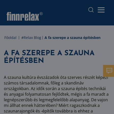
Főoldal
#Relax Blog
A fa szerepe a szauna építésben
A FA SZEREPE A SZAUNA
ÉPÍTÉSBEN
A szauna kultúra évszázadok óta szerves részét képezi
számos társadalomnak, főleg a skandináv
országokban. Az idők során a szauna építés technikái
és anyagai folyamatosan fejlődtek, mégis a fa maradt a
legnépszerűbb és legmegfelelőbb alapanyag. De vajon
mi állhat ennek hátterében? Miért ragaszkodnak a
szaunarajongók és -építők továbbra is ehhez a