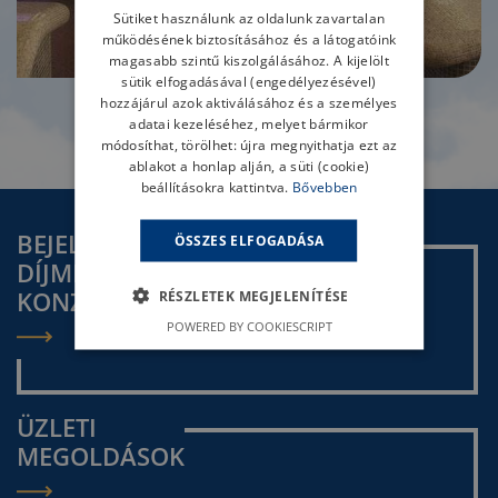
Sütiket használunk az oldalunk zavartalan
működésének biztosításához és a látogatóink
magasabb szintű kiszolgálásához. A kijelölt
sütik elfogadásával (engedélyezésével)
hozzájárul azok aktiválásához és a személyes
adatai kezeléséhez, melyet bármikor
TOVÁBB
módosíthat, törölhet: újra megnyithatja ezt az
ablakot a honlap alján, a süti (cookie)
beállításokra kattintva.
Bővebben
BEJELENTKEZÉS
ÖSSZES ELFOGADÁSA
DÍJMENTES
KONZULTÁCIÓRA
RÉSZLETEK MEGJELENÍTÉSE
POWERED BY COOKIESCRIPT
ÜZLETI
MEGOLDÁSOK