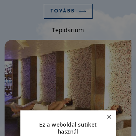
TOVÁBB
Tepidárium
×
Ez a weboldal sütiket
használ