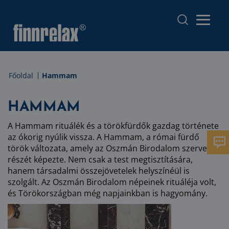
Főoldal
Hammam
HAMMAM
A Hammam rituálék és a törökfürdők gazdag története
az ókorig nyúlik vissza. A Hammam, a római fürdő
török változata, amely az Oszmán Birodalom szerves
részét képezte. Nem csak a test megtisztítására,
hanem társadalmi összejövetelek helyszínéül is
szolgált. Az Oszmán Birodalom népeinek rituáléja volt,
és Törökországban még napjainkban is hagyomány.