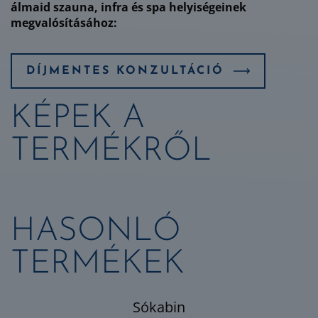
álmaid szauna, infra és spa helyiségeinek
megvalósításához:
DÍJMENTES KONZULTÁCIÓ
KÉPEK A
TERMÉKRŐL
HASONLÓ
TERMÉKEK
Sókabin