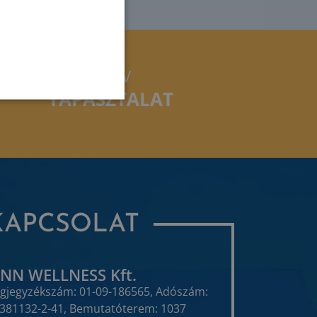
30 ÉV
TAPASZTALAT
KAPCSOLAT
INN WELLNESS Kft.
gjegyzékszám: 01-09-186565, Adószám:
381132-2-41, Bemutatóterem: 1037