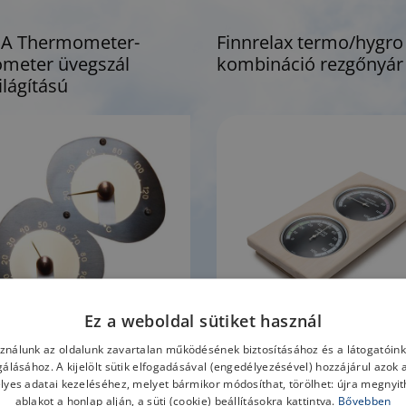
A Thermometer-
Finnrelax termo/hygro
meter üvegszál
kombináció rezgőnyár
lágítású
Ez a weboldal sütiket használ
sználunk az oldalunk zavartalan működésének biztosításához és a látogatói
lgálásához. A kijelölt sütik elfogadásával (engedélyezésével) hozzájárul azok 
lyes adatai kezeléséhez, melyet bármikor módosíthat, törölhet: újra megnyith
VÁBB
TOVÁBB
ablakot a honlap alján, a süti (cookie) beállításokra kattintva.
Bővebben