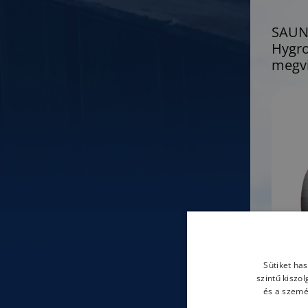
SAUN
Hygro
megvi
Sütiket ha
szintű kiszo
és a szemé
TO