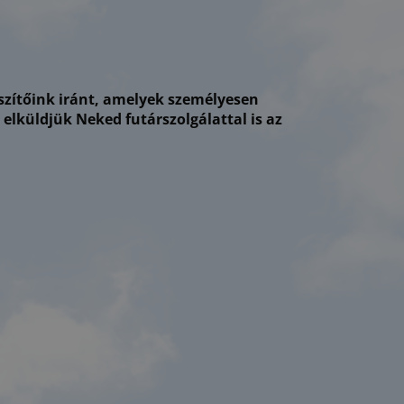
észítőink iránt, amelyek személyesen
küldjük Neked futárszolgálattal is az