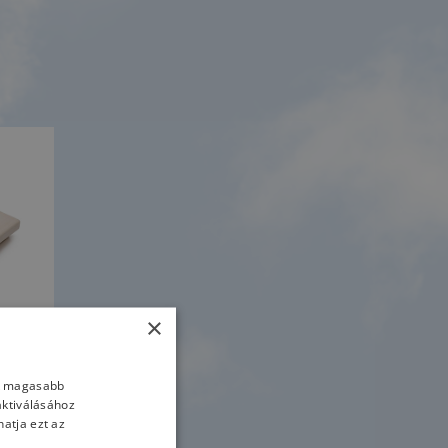
×
nk magasabb
aktiválásához
atja ezt az