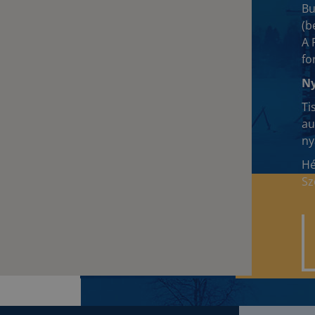
Bu
(b
A 
fo
Ny
Ti
au
ny
Hé
Sz