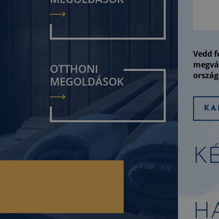
Vedd f
megvás
OTTHONI
ország 
MEGOLDÁSOK
KA
K
H