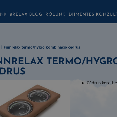
INK
#RELAX BLOG
RÓLUNK
DÍJMENTES KONZUL
Finnrelax termo/hygro kombináció cédrus
NNRELAX TERMO/HYGR
DRUS
Cédrus keretbe