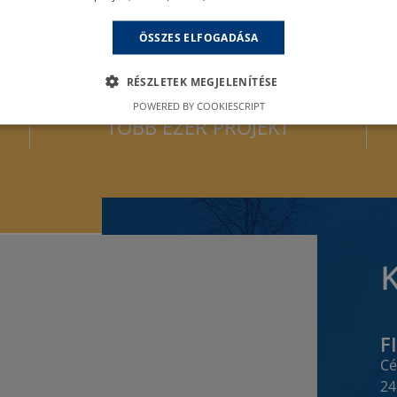
ÖSSZES ELFOGADÁSA
RÉSZLETEK MEGJELENÍTÉSE
1994 ÓTA
POWERED BY COOKIESCRIPT
TÖBB EZER PROJEKT
F
Cé
24