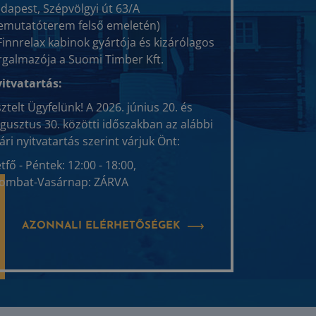
dapest, Szépvölgyi út 63/A
emutatóterem felső emeletén)
Finnrelax kabinok gyártója és kizárólagos
rgalmazója a Suomi Timber Kft.
itvatartás:
sztelt Ügyfelünk! A 2026. június 20. és
gusztus 30. közötti időszakban az alábbi
ári nyitvatartás szerint várjuk Önt:
tfő - Péntek: 12:00 - 18:00,
ombat-Vasárnap: ZÁRVA
AZONNALI ELÉRHETŐSÉGEK