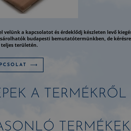
el velünk a kapcsolatot és érdeklődj készleten levő kieg
árolhatók budapesti bemutatótermünkben, de kérésre el
teljes területén.
PCSOLAT
ÉPEK A TERMÉKRŐL
ASONLÓ TERMÉKEK