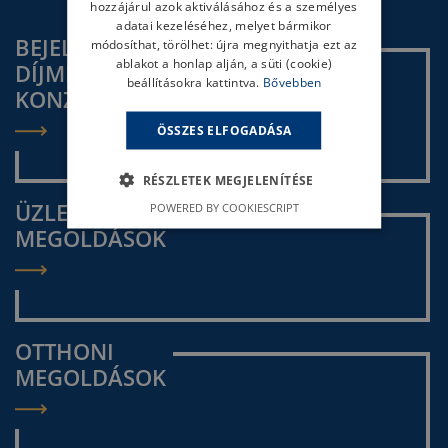
hozzájárul azok aktiválásához és a személyes
adatai kezeléséhez, melyet bármikor
BEJELENTKEZÉS
módosíthat, törölhet: újra megnyithatja ezt az
ablakot a honlap alján, a süti (cookie)
DÍJMENTES
beállításokra kattintva.
Bővebben
KONZULTÁCIÓRA
ÖSSZES ELFOGADÁSA
RÉSZLETEK MEGJELENÍTÉSE
ÜZLETI
POWERED BY COOKIESCRIPT
MEGOLDÁSOK
OTTHONI
MEGOLDÁSOK