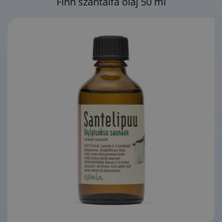
Finn szantálfa olaj 50 ml