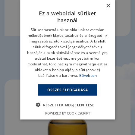
×
Ez a weboldal sütiket
használ
Sütiket használunk az oldalunk zavartalan
működésének biztosításához és a látogatóink
magasabb szintű kiszolgálásához. A kijelölt
sütik elfogadásával (engedélyezésével)
TOVÁBB
hozzájárul azok aktiválásához és a személyes
adatai kezeléséhez, melyet bármikor
módosíthat, törölhet: újra megnyithatja ezt az
Finn méz-citrom olaj 50 ml
ablakot a honlap alján, a süti (cookie)
beállításokra kattintva.
Bővebben
ÖSSZES ELFOGADÁSA
RÉSZLETEK MEGJELENÍTÉSE
POWERED BY COOKIESCRIPT