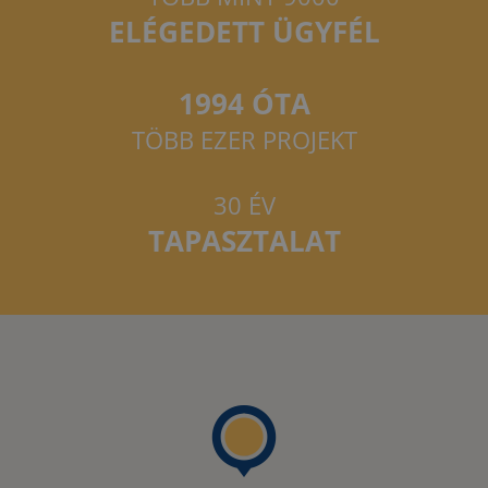
ELÉGEDETT ÜGYFÉL
1994 ÓTA
TÖBB EZER PROJEKT
30 ÉV
TAPASZTALAT