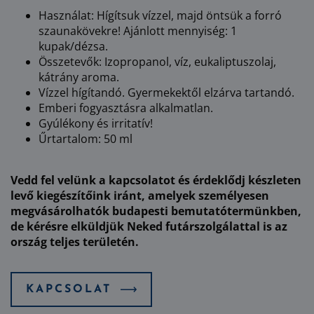
Használat: Hígítsuk vízzel, majd öntsük a forró
szaunakövekre! Ajánlott mennyiség: 1
kupak/dézsa.
Összetevők: Izopropanol, víz, eukaliptuszolaj,
kátrány aroma.
Vízzel hígítandó. Gyermekektől elzárva tartandó.
Emberi fogyasztásra alkalmatlan.
Gyúlékony és irritatív!
Űrtartalom: 50 ml
Vedd fel velünk a kapcsolatot és érdeklődj készleten
levő kiegészítőink iránt, amelyek személyesen
megvásárolhatók budapesti bemutatótermünkben,
de kérésre elküldjük Neked futárszolgálattal is az
ország teljes területén.
KAPCSOLAT