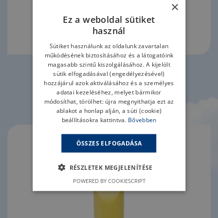
×
Ez a weboldal sütiket
használ
Sütiket használunk az oldalunk zavartalan
működésének biztosításához és a látogatóink
magasabb szintű kiszolgálásához. A kijelölt
sütik elfogadásával (engedélyezésével)
TOVÁBB
hozzájárul azok aktiválásához és a személyes
adatai kezeléséhez, melyet bármikor
módosíthat, törölhet: újra megnyithatja ezt az
Szaunaméz bőrradír 240 g
ablakot a honlap alján, a süti (cookie)
beállításokra kattintva.
Bővebben
ÖSSZES ELFOGADÁSA
RÉSZLETEK MEGJELENÍTÉSE
POWERED BY COOKIESCRIPT