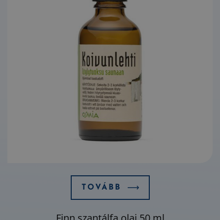
TOVÁBB
Finn szantálfa olaj 50 ml