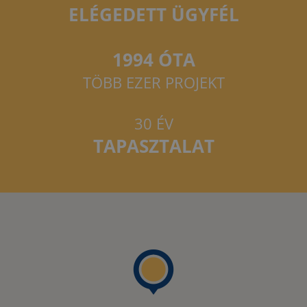
ELÉGEDETT ÜGYFÉL
1994 ÓTA
TÖBB EZER PROJEKT
30 ÉV
TAPASZTALAT