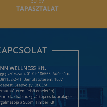
30 ÉV
TAPASZTALAT
KAPCSOLAT
INN WELLNESS Kft.
gjegyzékszám: 01-09-186565, Adószám:
381132-2-41, Bemutatóterem: 1037
dapest, Szépvölgyi út 63/A
emutatóterem felső emeletén)
Finnrelax kabinok gyártója és kizárólagos
rgalmazója a Suomi Timber Kft.