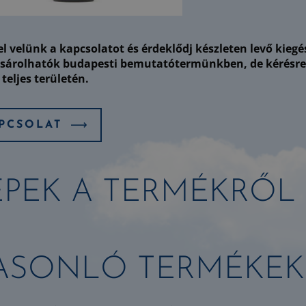
el velünk a kapcsolatot és érdeklődj készleten levő kieg
árolhatók budapesti bemutatótermünkben, de kérésre el
teljes területén.
PCSOLAT
ÉPEK A TERMÉKRŐL
ASONLÓ TERMÉKEK