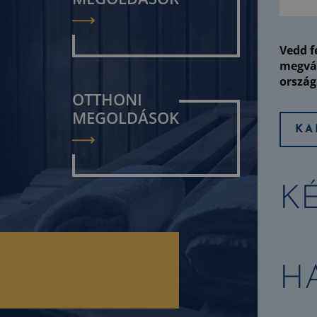
Vedd f
megvás
ország 
OTTHONI
MEGOLDÁSOK
KA
K
H