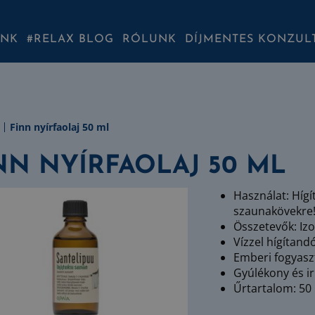
INK
#RELAX BLOG
RÓLUNK
DÍJMENTES KONZUL
Finn nyírfaolaj 50 ml
NN NYÍRFAOLAJ 50 ML
Használat: Hígí
szaunakövekre!
Összetevők: Izo
Vízzel hígítand
Emberi fogyasz
Gyúlékony és irr
Űrtartalom: 50