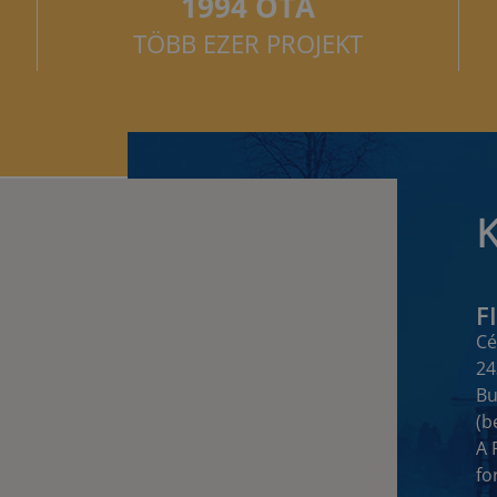
1994 ÓTA
TÖBB EZER PROJEKT
F
Cé
24
Bu
(b
A 
fo