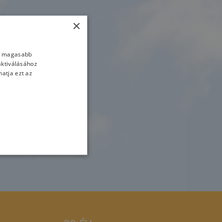
×
nk magasabb
aktiválásához
atja ezt az