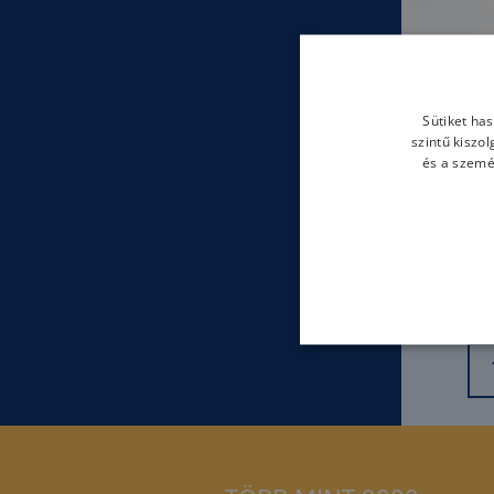
Sütiket ha
szintű kiszo
és a szemé