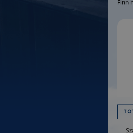
Finn 
TO
Sz