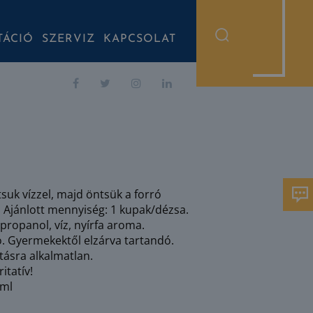
TÁCIÓ
SZERVIZ
KAPCSOLAT
tsuk vízzel, majd öntsük a forró
 Ajánlott mennyiség: 1 kupak/dézsa.
propanol, víz, nyírfa aroma.
ó. Gyermekektől elzárva tartandó.
tásra alkalmatlan.
itatív!
 ml