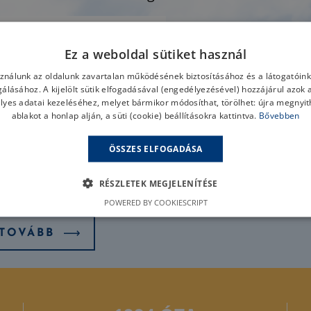
Ez a weboldal sütiket használ
sználunk az oldalunk zavartalan működésének biztosításához és a látogatói
lgálásához. A kijelölt sütik elfogadásával (engedélyezésével) hozzájárul azok 
lyes adatai kezeléséhez, melyet bármikor módosíthat, törölhet: újra megnyith
ablakot a honlap alján, a süti (cookie) beállításokra kattintva.
Bővebben
ÖSSZES ELFOGADÁSA
RÉSZLETEK MEGJELENÍTÉSE
POWERED BY COOKIESCRIPT
TOVÁBB