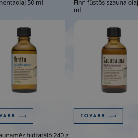
mentaolaj 50 ml
Finn füstös szauna ola
ml
VÁBB
TOVÁBB
aunaméz hidratáló 240 g