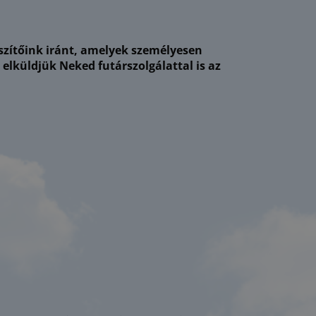
észítőink iránt, amelyek személyesen
küldjük Neked futárszolgálattal is az