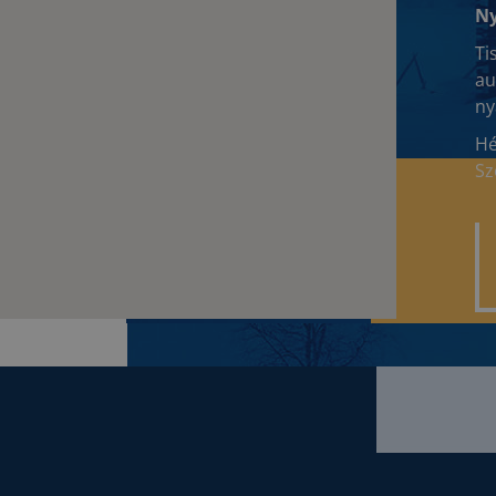
Ny
Ti
au
ny
Hé
Sz