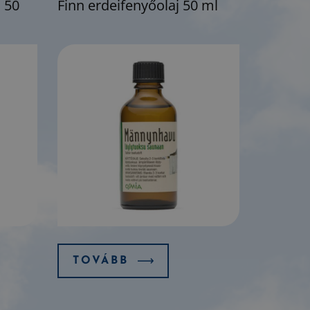
j 50
Finn erdeifenyőolaj 50 ml
TOVÁBB