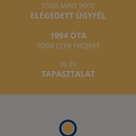
TÖBB MINT 9000
ELÉGEDETT ÜGYFÉL
1994 ÓTA
TÖBB EZER PROJEKT
30 ÉV
TAPASZTALAT