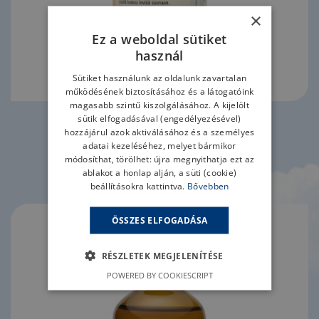
×
Ez a weboldal sütiket
használ
Sütiket használunk az oldalunk zavartalan
működésének biztosításához és a látogatóink
magasabb szintű kiszolgálásához. A kijelölt
sütik elfogadásával (engedélyezésével)
hozzájárul azok aktiválásához és a személyes
TOVÁBB
adatai kezeléséhez, melyet bármikor
módosíthat, törölhet: újra megnyithatja ezt az
ablakot a honlap alján, a süti (cookie)
Finn füstös szauna olaj 50 ml
beállításokra kattintva.
Bővebben
ÖSSZES ELFOGADÁSA
RÉSZLETEK MEGJELENÍTÉSE
POWERED BY COOKIESCRIPT