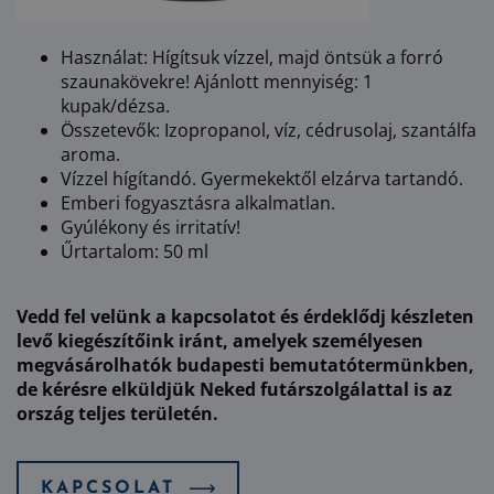
Használat: Hígítsuk vízzel, majd öntsük a forró
szaunakövekre! Ajánlott mennyiség: 1
kupak/dézsa.
Összetevők: Izopropanol, víz, cédrusolaj, szantálfa
aroma.
Vízzel hígítandó. Gyermekektől elzárva tartandó.
Emberi fogyasztásra alkalmatlan.
Gyúlékony és irritatív!
Űrtartalom: 50 ml
Vedd fel velünk a kapcsolatot és érdeklődj készleten
levő kiegészítőink iránt, amelyek személyesen
megvásárolhatók budapesti bemutatótermünkben,
de kérésre elküldjük Neked futárszolgálattal is az
ország teljes területén.
KAPCSOLAT