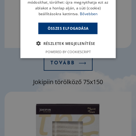
módosíthat, törölhet: újra megnyithatja ezt az
ablakot a honlap alján, a süti (cookie)
beállításokra kattintva.
Bővebben
ÖSSZES ELFOGADÁSA
RÉSZLETEK MEGJELENÍTÉSE
POWERED BY COOKIESCRIPT
TOVÁBB
Jokipiin törölköző 75x150