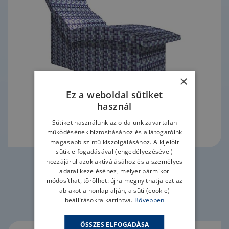
×
Ez a weboldal sütiket
használ
Sütiket használunk az oldalunk zavartalan
működésének biztosításához és a látogatóink
magasabb szintű kiszolgálásához. A kijelölt
sütik elfogadásával (engedélyezésével)
hozzájárul azok aktiválásához és a személyes
adatai kezeléséhez, melyet bármikor
TOVÁBB
módosíthat, törölhet: újra megnyithatja ezt az
ablakot a honlap alján, a süti (cookie)
beállításokra kattintva.
Bővebben
Wedi Sanoasa Dritto
ÖSSZES ELFOGADÁSA