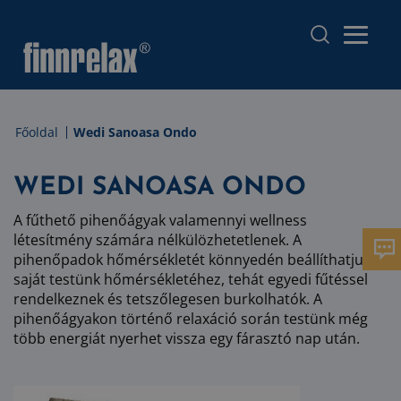
Főoldal
Wedi Sanoasa Ondo
WEDI SANOASA ONDO
A fűthető pihenőágyak valamennyi wellness
létesítmény számára nélkülözhetetlenek. A
pihenőpadok hőmérsékletét könnyedén beállíthatjuk
saját testünk hőmérsékletéhez, tehát egyedi fűtéssel
rendelkeznek és tetszőlegesen burkolhatók. A
pihenőágyakon történő relaxáció során testünk még
több energiát nyerhet vissza egy fárasztó nap után.