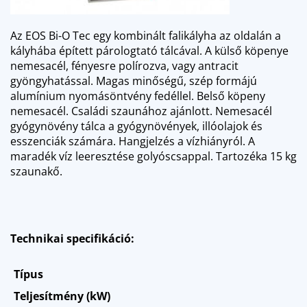
Az EOS Bi-O Tec egy kombinált falikályha az oldalán a
kályhába épített párologtató tálcával. A külső köpenye
nemesacél, fényesre polírozva, vagy antracit
gyöngyhatással. Magas minőségű, szép formájú
alumínium nyomásöntvény fedéllel. Belső köpeny
nemesacél. Családi szaunához ajánlott. Nemesacél
gyógynövény tálca a gyógynövények, illóolajok és
esszenciák számára. Hangjelzés a vízhiányról. A
maradék víz leeresztése golyóscsappal. Tartozéka 15 kg
szaunakő.
Technikai specifikáció:
Típus
Teljesítmény (kW)