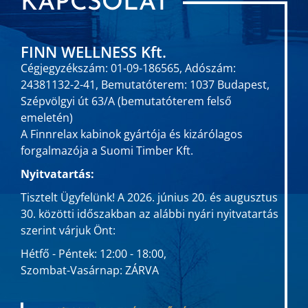
KAPCSOLAT
FINN WELLNESS Kft.
Cégjegyzékszám: 01-09-186565, Adószám:
24381132-2-41, Bemutatóterem: 1037 Budapest,
Szépvölgyi út 63/A (bemutatóterem felső
emeletén)
A Finnrelax kabinok gyártója és kizárólagos
forgalmazója a Suomi Timber Kft.
Nyitvatartás:
Tisztelt Ügyfelünk! A 2026. június 20. és augusztus
30. közötti időszakban az alábbi nyári nyitvatartás
szerint várjuk Önt:
Hétfő - Péntek: 12:00 - 18:00,
Szombat-Vasárnap: ZÁRVA