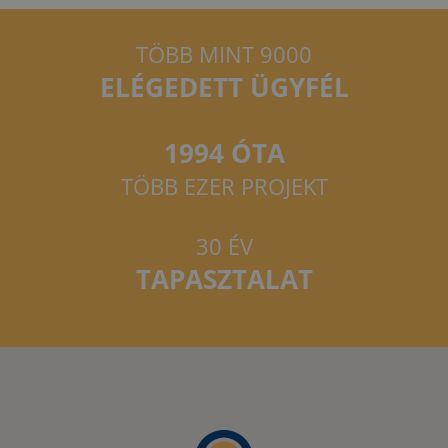
TÖBB MINT 9000
ELÉGEDETT ÜGYFÉL
1994 ÓTA
TÖBB EZER PROJEKT
30 ÉV
TAPASZTALAT