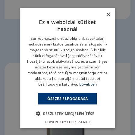
×
Ez a weboldal sütiket
használ
TOVÁBB
Sütiket használunk az oldalunk zavartalan
működésének biztosításához és a látogatóink
magasabb szintű kiszolgálásához. A kijelölt
EOS THERMO-TEC szaunakályha
sütik elfogadásával (engedélyezésével)
hozzájárul azok aktiválásához és a személyes
adatai kezeléséhez, melyet bármikor
módosíthat, törölhet: újra megnyithatja ezt az
ablakot a honlap alján, a süti (cookie)
beállításokra kattintva.
Bővebben
ÖSSZES ELFOGADÁSA
RÉSZLETEK MEGJELENÍTÉSE
POWERED BY COOKIESCRIPT