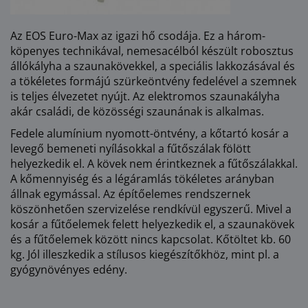
Az EOS Euro-Max az igazi hő csodája. Ez a három-
köpenyes technikával, nemesacélból készült robosztus
állókályha a szaunakövekkel, a speciális lakkozásával és
a tökéletes formájú szürkeöntvény fedelével a szemnek
is teljes élvezetet nyújt. Az elektromos szaunakályha
akár családi, de közösségi szaunának is alkalmas.
Fedele alumínium nyomott-öntvény, a kőtartó kosár a
levegő bemeneti nyílásokkal a fűtőszálak fölött
helyezkedik el. A kövek nem érintkeznek a fűtőszálakkal.
A kőmennyiség és a légáramlás tökéletes arányban
állnak egymással. Az építőelemes rendszernek
köszönhetően szervizelése rendkívül egyszerű. Mivel a
kosár a fűtőelemek felett helyezkedik el, a szaunakövek
és a fűtőelemek között nincs kapcsolat. Kőtöltet kb. 60
kg. Jól illeszkedik a stílusos kiegészítőkhöz, mint pl. a
gyógynövényes edény.