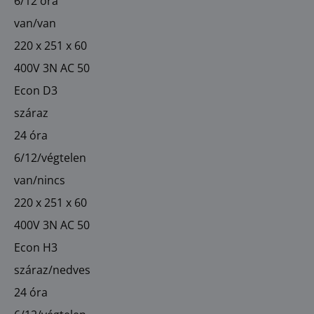
6/12 óra
van/van
220 x 251 x 60
400V 3N AC 50
Econ D3
száraz
24 óra
6/12/végtelen
van/nincs
220 x 251 x 60
400V 3N AC 50
Econ H3
száraz/nedves
24 óra