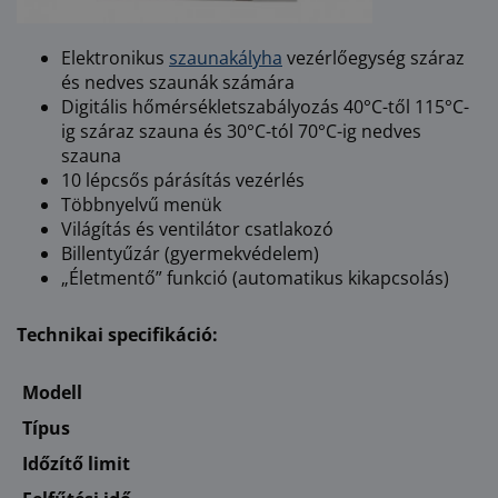
Elektronikus
szaunakályha
vezérlőegység száraz
és nedves szaunák számára
Digitális hőmérsékletszabályozás 40°C-től 115°C-
ig száraz szauna és 30°C-tól 70°C-ig nedves
szauna
10 lépcsős párásítás vezérlés
Többnyelvű menük
Világítás és ventilátor csatlakozó
Billentyűzár (gyermekvédelem)
„Életmentő” funkció (automatikus kikapcsolás)
Technikai specifikáció:
Modell
Típus
Időzítő limit