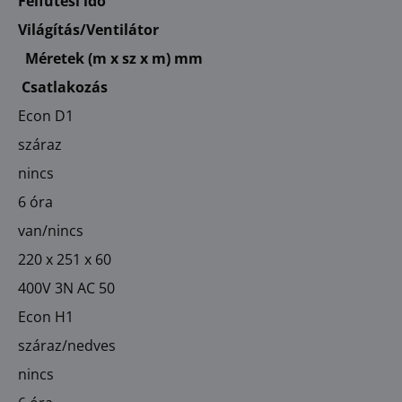
Felfűtési idő
Világítás/Ventilátor
Méretek (m x sz x m) mm
Csatlakozás
Econ D1
száraz
nincs
6 óra
van/nincs
220 x 251 x 60
400V 3N AC 50
Econ H1
száraz/nedves
nincs