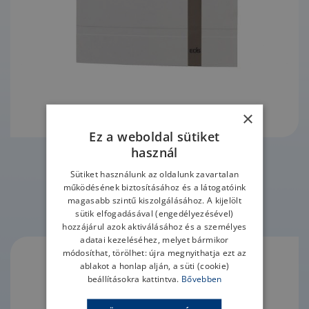
×
Ez a weboldal sütiket
használ
TOVÁBB
Sütiket használunk az oldalunk zavartalan
működésének biztosításához és a látogatóink
magasabb szintű kiszolgálásához. A kijelölt
EOS EMOTEC H vezérlőegység
sütik elfogadásával (engedélyezésével)
hozzájárul azok aktiválásához és a személyes
adatai kezeléséhez, melyet bármikor
módosíthat, törölhet: újra megnyithatja ezt az
ablakot a honlap alján, a süti (cookie)
beállításokra kattintva.
Bővebben