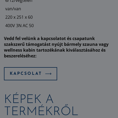
6/12/végtelen
van/van
220 x 251 x 60
400V 3N AC 50
Vedd fel velünk a kapcsolatot és csapatunk
szakszerű támogatást nyújt bármely szauna vagy
wellness kabin tartozékának kiválasztásához és
beszereléséhez:
KAPCSOLAT
KÉPEK A
TERMÉKRŐL