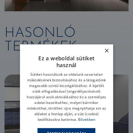
HASONLÓ
TERMÉKEK
×
Ez a weboldal sütiket
MODELL 2 COMODO
használ
Sütiket használunk az oldalunk zavartalan
működésének biztosításához és a látogatóink
magasabb szintű kiszolgálásához. A kijelölt
sütik elfogadásával (engedélyezésével)
hozzájárul azok aktiválásához és a személyes
adatai kezeléséhez, melyet bármikor
módosíthat, törölhet: újra megnyithatja ezt az
ablakot a honlap alján, a süti (cookie)
beállításokra kattintva.
Bővebben