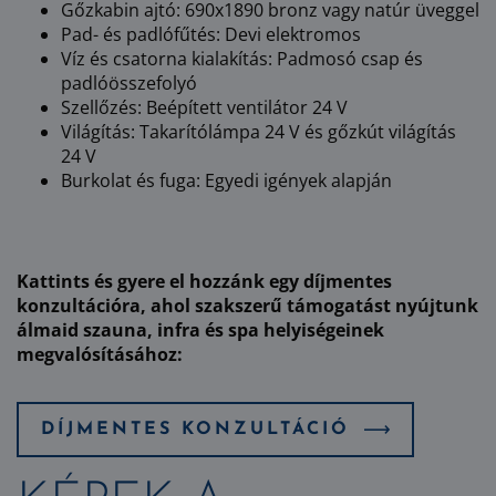
Gőzkabin ajtó: 690x1890 bronz vagy natúr üveggel
Pad- és padlófűtés: Devi elektromos
Víz és csatorna kialakítás: Padmosó csap és
padlóösszefolyó
Szellőzés: Beépített ventilátor 24 V
Világítás: Takarítólámpa 24 V és gőzkút világítás
24 V
Burkolat és fuga: Egyedi igények alapján
Kattints és gyere el hozzánk egy díjmentes
konzultációra, ahol szakszerű támogatást nyújtunk
álmaid szauna, infra és spa helyiségeinek
megvalósításához:
DÍJMENTES KONZULTÁCIÓ