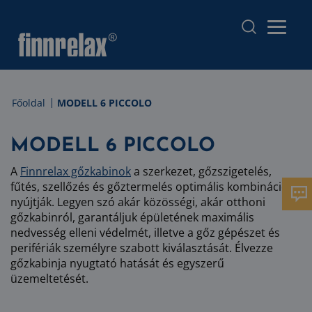
Főoldal
MODELL 6 PICCOLO
MODELL 6 PICCOLO
A
Finnrelax gőzkabinok
a szerkezet, gőzszigetelés,
fűtés, szellőzés és gőztermelés optimális kombinációját
nyújtják. Legyen szó akár közösségi, akár otthoni
gőzkabinról, garantáljuk épületének maximális
nedvesség elleni védelmét, illetve a gőz gépészet és
perifériák személyre szabott kiválasztását. Élvezze
gőzkabinja nyugtató hatását és egyszerű
üzemeltetését.